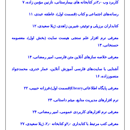
کاربرد وب
۰
٫
۲
در کتابخانه های بیمارستانی، نازنین مؤمن زاده،
۷
رسانه‌های اجتماعی و کتاب (قسمت اول)، عاطفه عبدی،
۱۱
کتابداران برزیلی و توئیتر، شیرین زاهدی، ژیلا سعیدی،
۱۲
معرفی نرم افزار علم سنجی هیست سایت (بخش اول)، معصومه
حسنخانی،
۱۳
معرفی خلاصه سازهای آنلاین متن فارسی، امیر رمضانی،
۱۴
آشنایی با سایت‌های فارسی آموزش آنلاین، عمار خدری، محمدجواد
منصورزاده،
۱۶
معرفی پایگاه اطلاعاتی
Ebrary
(قسمت اول)،فرزانه حبیبی،
۲۲
نرم افزارهای مدیریت منابع، میثم داستانی،
۲۳
معرفی نرم افزارهای کاربردی عمومی، امیر رمضانی،
۲۴
معرفی کتب مرتبط با کتابداری
۰
٫
۲
و کتابخانه
۰
٫
۲
، ژیلا سعیدی،
۲۷