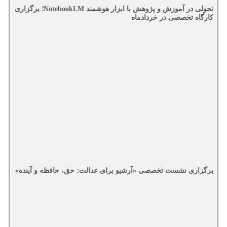
تحولی در آموزش و پژوهش با ابزار هوشمند NotebookLM؛ برگزاری
کارگاه تخصصی در خردادماه
برگزاری نشست تخصصی «آرشیو برای عدالت: حق، حافظه و آینده»