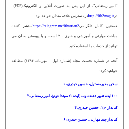
“امیر رمضانی”، از این پس به صورت آنلاین و الکترونیک
(PDF)
در
http://lib2mag.ir
در دسترس علاقه ‏مندان خواهد بود
.
همچنین کانال تلگرامی
https://telegram.me/librarian2
منتشر کننده
مباحث مهارتی و آموزشی و خبری
۲.۰
است، و با پیوستن به آن می
توانید از خدمات ما استفاده کنید
.
آنچه در شماره نخست مجله (شماره اول – مهرماه،
۱۳۹۴)
مطالعه
خواهید کرد
:
سخن مدیرمسئول، حسین حیدری،
۱
۱۰۰
ایده تغییر دهنده وب (ایده
۱:
موندانئوم)، امیر رمضانی،
۲
کتابدار
۰
٫
۲
، حسین حیدری،
۴
کتابدار چند مهارتی، حسین حیدری،
۶