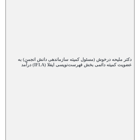
دکتر ملیحه درخوش (مسئول کمیته سازماندهی دانش انجمن) به
عضویت کمیته دائمی بخش فهرست‌نویسی ایفلا (IFLA) درآمد