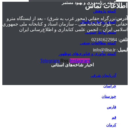
کمیته برنامه‌ریزی و بهبود مستمر
اطلاعات تماس
کمیته پژوهش
آدرس
:بزرگراه حقانی (محور غرب به شرق) – بعد از ايستگاه مترو
کمیته روابط بین‌الملل
حقانی – بلوار كتابخانه ملی – سازمان اسناد و كتابخانه ملی جمهوري
اسلامی ايران – انجمن علمی کتابداری و اطلاع‌رسانی ایران
کمیته روابط عمومی
تلفن
: 02181622984
کمیته مطالعات صنفی
ایمیل
: info@ilisa.ir
کمیته نوآوری و فناوری‌های نوظهور
Telegram
Rss
Instagram
اخبار شاخه‌های استانی
آذربایجان شرقی
خراسان
خوزستان
فارس
قم
کرمان