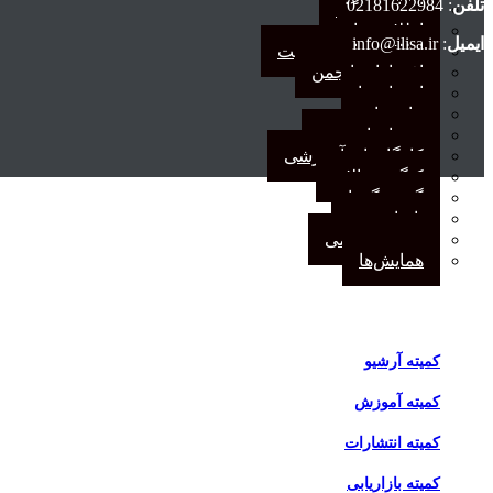
تلفن
: 02181622984
اخبار وب‌گاه
اطلاعیه‌ها
ایمیل
: info@ilisa.ir
اطلاعیه‌های عضویت
افتخارات انجمن
انتصاب‌ها
بیانیه‌ها
رویدادهای مهم
کارگاه‌های آموزشی
کنگره سالانه
گفت‌وگوها
یادداشت
مجمع عمومی
همایش‌ها
اخبار کمیته‌ها
کمیته آرشیو
کمیته آموزش
کمیته انتشارات
کمیته بازاریابی