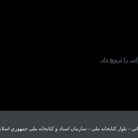
ی را ترویج داد.
ی – بلوار كتابخانه ملی – سازمان اسناد و كتابخانه ملی جمهوري اسلام