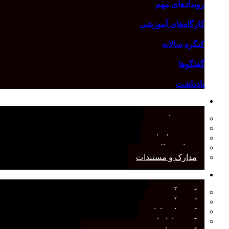
رویدادهای مهم
کارگاه‌های آموزشی
کنگره سالانه
گفتگوها
یادداشت
درباره انجمن
معرفی انجمن
هیئت مدیره
صورت‌جلسات
همیاری مالی
مدارک و مستندات
کمیته‌های انجمن
کمیته آرشیو
کمیته آموزش
کمیته انتشارات
کمیته بازاریابی