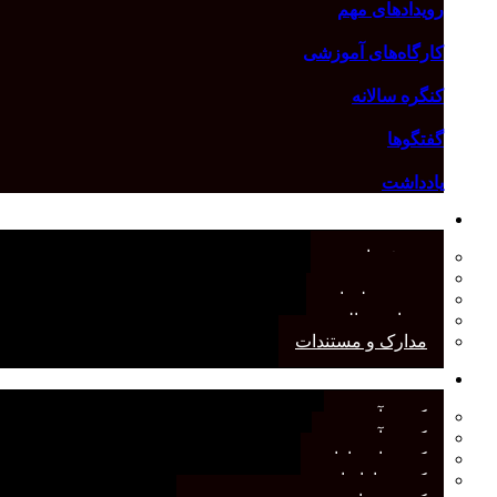
رویدادهای مهم
کارگاه‌های آموزشی
کنگره سالانه
گفتگوها
یادداشت
درباره انجمن
معرفی انجمن
هیئت مدیره
صورت‌جلسات
همیاری مالی
مدارک و مستندات
کمیته‌های انجمن
کمیته آرشیو
کمیته آموزش
کمیته انتشارات
کمیته بازاریابی