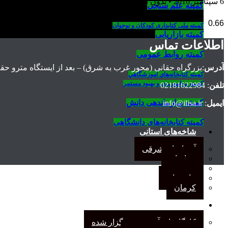
6 سپتامبر 2016
بدون دیدگاه
کمیته علم سنجی
کمیته ملی کتابداری کودکان و نوجوان
کمیته بازاریابی
اطلاعات تماس
کمیته روابط عمومی
آدرس
:بزرگراه حقانی (محور غرب به شرق) – بعد از ايستگاه مترو حقان
كميته كتابخانه‌هاي آموزشگاهي
کمیته برنامه‌ریزی و بهبود مستمر
تلفن
: 02181622984
کمیته سازماندهی دانش
ایمیل
: info@ilisa.ir
کمیته کتابخانه‌های دانشگاهی
شاخه‌های استانی
آذربایجان شرقی
خراسان
جنوب
مازندران
کرمان
رویدادهای انجمن
کارگاههای آموزشی برگزار شده