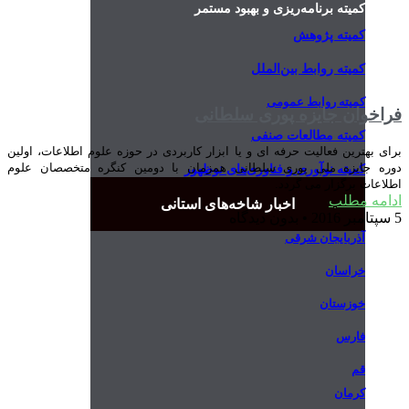
کمیته برنامه‌ریزی و بهبود مستمر
کمیته پژوهش
کمیته روابط بین‌الملل
کمیته روابط عمومی
فراخوان جایزه پوری سلطانی
کمیته مطالعات صنفی
برای بهترین فعالیت حرفه ای و یا ابزار کاربردی در حوزه علوم اطلاعات، اولین
دوره جایزه ملی پوری سلطانی همزمان با دومین کنگره متخصصان علوم
کمیته نوآوری و فناوری‌های نوظهور
اطلاعات برگزار می گردد.
ادامه مطلب
اخبار شاخه‌های استانی
5 سپتامبر 2016
بدون دیدگاه
آذربایجان شرقی
خراسان
خوزستان
فارس
قم
کرمان