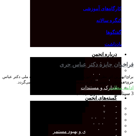
کارگاه‌های آموزشی
کنگره سالانه
گفتگوها
یادداشت
درباره انجمن
فراخوان جایزه دکتر عباس حری
معرفی انجمن
هیئت مدیره
صورت‌جلسات
برای بهترین اثر نظری در حوزه علوم اطلاعات اولین دوره جایزه ملی دکتر عباس
همیاری مالی
حری همزمان با دومین کنگره متخصصان علوم اطلاعات برگزار می‌گردد.
ادامه مطلب
مدارک و مستندات
3 سپتامبر 2016
بدون دیدگاه
کمیته‌های انجمن
کمیته آرشیو
کمیته آموزش
کمیته انتشارات
کمیته بازاریابی
کمیته برنامه‌ریزی و بهبود مستمر