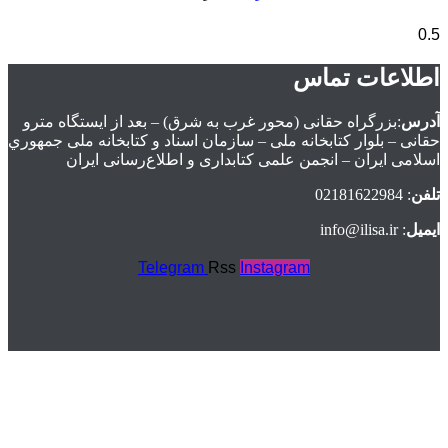
اطلاعات تماس
آدرس
:بزرگراه حقانی (محور غرب به شرق) – بعد از ايستگاه مترو
حقانی – بلوار كتابخانه ملی – سازمان اسناد و كتابخانه ملی جمهوري
اسلامی ايران – انجمن علمی کتابداری و اطلاع‌رسانی ایران
تلفن
: 02181622984
ایمیل
: info@ilisa.ir
Telegram
Rss
Instagram