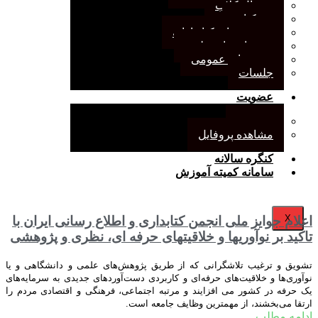
ژورنال کلاب
نقد کتاب
دورهمی‌های کتابدارانه
سخنرانی‌های علمی
مجمع‌های عمومی
جلسات
عضویت
عضویت
مشاهده پروفایل
کنگره سالانه
سامانه کمیته آموزش
X
اعلام جوایز ملی انجمن کتابداری و اطلاع رسانی ایران با
تاکید بر نوآوریها و خلاقیتهای حرفه ای، نظری و پژوهشی
تشویق و ترغیب تلاشگرانی که
از طریق پژوهش
های علمی و
دانشگاهی و یا
نوآوری
ها و خلاقیت
های حرفه
ای و کاربردی دست
آوردهای جدیدی به سرمایه
های
یک حرفه در کشور می افزایند و
مرتبه اجتماعی، فرهنگی و اقتصادی مردم را
ارتقا می‌بخشند، از مهمترین وظایف جامعه است.
ادامه مطلب