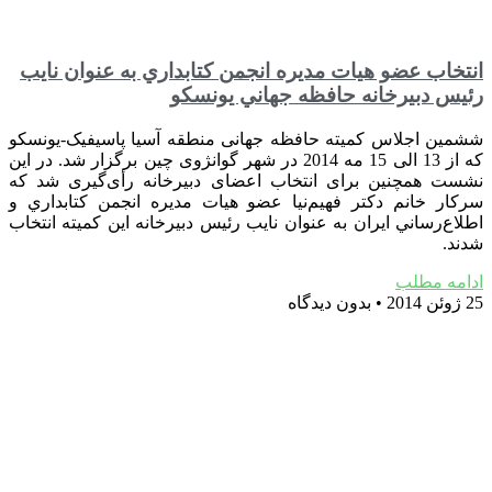
انتخاب عضو هيات مديره انجمن كتابداري به عنوان نايب
رئيس دبيرخانه حافظه جهاني يونسكو
ششمین اجلاس کمیته حافظه جهانی منطقه آسیا پاسیفیک-یونسکو
که از 13 الی 15 مه 2014 در شهر گوانژوی چین برگزار شد. در این
نشست همچنين برای انتخاب اعضای دبیرخانه رأی‌گیری شد كه
سركار خانم دکتر فهیم‌نیا عضو هيات مديره انجمن كتابداري و
اطلاع‌رساني ايران به عنوان نایب رئیس دبیرخانه این کمیته انتخاب
شدند.
ادامه مطلب
25 ژوئن 2014
بدون دیدگاه