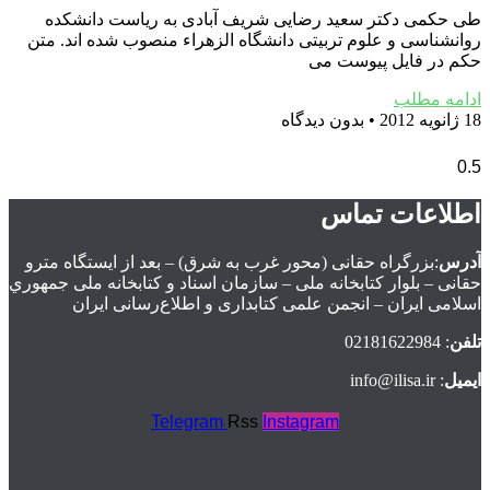
طی حکمی دکتر سعید رضایی شریف آبادی به ریاست دانشکده
روانشناسی و علوم تربیتی دانشگاه الزهراء منصوب شده اند. متن
حکم در فایل پیوست می
ادامه مطلب
18 ژانویه 2012
بدون دیدگاه
اطلاعات تماس
آدرس
:بزرگراه حقانی (محور غرب به شرق) – بعد از ايستگاه مترو
حقانی – بلوار كتابخانه ملی – سازمان اسناد و كتابخانه ملی جمهوري
اسلامی ايران – انجمن علمی کتابداری و اطلاع‌رسانی ایران
تلفن
: 02181622984
ایمیل
: info@ilisa.ir
Telegram
Rss
Instagram