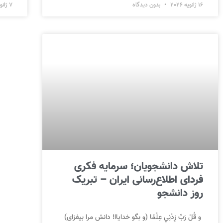
16 ژانویه 2026
بدون دیدگاه
7 ژانویه 2026
تلاش دانشجویان؛ سرمایه فکری
فردای اطلاع‌رسانی ایران – تبریک
روز دانشجو
و قُلْ رَبِّ زِدْنِي عِلْمًا (و بگو خدایاا! دانش مرا بیفزای)