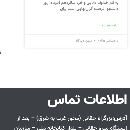
به نام خداوند دانایی و خرد شانزدهم آذرماه، روز
دانشجو، فرصت گران‌بهایی است برای
ادامه مطلب
7 دسامبر 2025
بدون دیدگاه
1
اطلاعات تماس
آدرس
:بزرگراه حقانی (محور غرب به شرق) – بعد از
ايستگاه مترو حقانی – بلوار كتابخانه ملی – سازمان