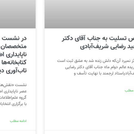
 تسلیت به جناب آقای دکتر
در نشست «
د رضایی شریف‌آبادی
متخصصان ع
ناپایداری ا
ز نمیرد آن‌که دلش زنده شد به عشق ثبت است
کتابخانه‌ها 
یده عالم دوام ما» جناب آقای دکتر رضایی
تاب‌آوری د
آبادیاستاد ارجمند با نهایت تأسف و
نشست «نقش‌های 
 مطلب
عصر ناپایداری اط
گروه علم‌اطلاعا
با برگزاری انتخابا
ادامه مطلب