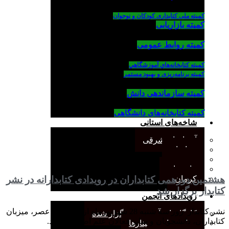
کمیته ملی کتابداری کودکان و نوجوان
کمیته بازاریابی
کمیته روابط عمومی
كميته كتابخانه‌هاي آموزشگاهي
کمیته برنامه‌ریزی و بهبود مستمر
کمیته سازماندهی دانش
کمیته کتابخانه‌های دانشگاهی
شاخه‌های استانی
آذربایجان شرقی
خراسان
جنوب
مازندران
کرمان
هشتمین دورهمی کتابداران در رویدادی کتابدارانه در نشر
کتابدار برگزار شد
رویدادهای انجمن
نشر كتابدار روز سه شنبه 28 شهريورماه از ساعت 5 عصر، میزبان
کارگاههای آموزشی برگزار شده
كتابداران، دانشجويان و ساير فعالان علم اطلاعات شد.
همایش‌ها و سمینارها