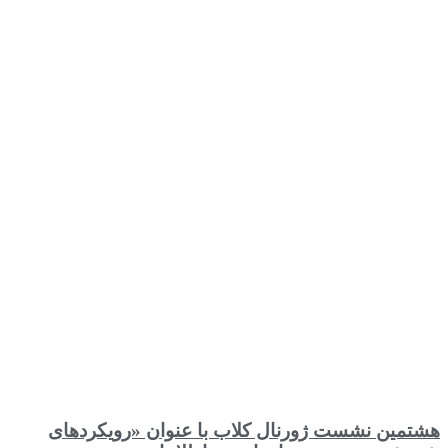
هشتمین نشست ژورنال کلاب با عنوان «رویکردهای