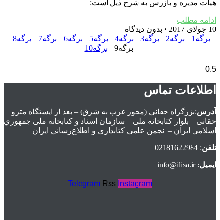
هیات مدیره و بازرس به شرح ذیل است:
ادامه مطلب
10 جولای 2017
بدون دیدگاه
برگه
1
برگه
2
برگه
3
برگه
4
برگه
5
برگه
6
برگه
7
برگه
8
برگه
9
برگه
10
اطلاعات تماس
آدرس
:بزرگراه حقانی (محور غرب به شرق) – بعد از ايستگاه مترو
حقانی – بلوار كتابخانه ملی – سازمان اسناد و كتابخانه ملی جمهوري
اسلامی ايران – انجمن علمی کتابداری و اطلاع‌رسانی ایران
تلفن
: 02181622984
ایمیل
: info@ilisa.ir
Telegram
Rss
Instagram