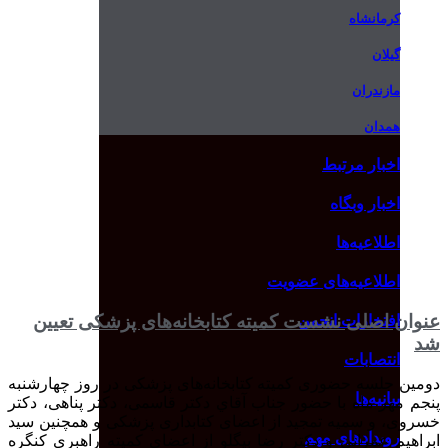
کرمانشاه
گیلان
مازندران
همدان
اخبار مرتبط
اخبار وبگاه
اطلاعیه‌ها
اطلاعیه‌های عضویت
عنوان اصلی نشست كميته كتابخانه‌های پزشكی تعيين
افتخارات انجمن
شد
انتصابات
دومين جلسه حضوری كميته كتابخانه‌های پزشكی در روز چهارشنبه
بیانیه‌ها
پنجم مهر ماه با حضور جناب آقاي دكتر قاسمی، دكتر پناهی، دكتر
خسروی، و سميه تمجيد از اعضای كتابداری پزشكی و همچنين سید
رویدادهای مهم
ابراهیم عمرانی و دكتر رضا بيگلو از اعضای كميته راهبری كنگره