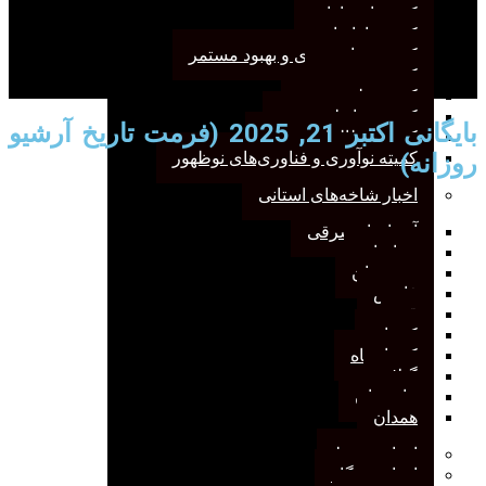
کمیته انتشارات
کمیته بازاریابی
کمیته برنامه‌ریزی و بهبود مستمر
کمیته پژوهش
کمیته علم سنجی
کمیته روابط‌عمومی
بایگانی اکتبر 21, 2025 (فرمت تاریخ آرشیو
کمیته مطالعات صنفی
روزانه)
کمیته نوآوری و فناوری‌های نوظهور
اخبار شاخه‌های استانی
آذربایجان‌شرقی
خراسان
خوزستان
فارس
قم
کرمان
کرمانشاه
گیلان
مازندران
همدان
اخبار مرتبط
اخبار وب‌گاه