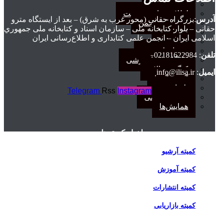
اطلاعیه‌ها
اطلاعیه‌های عضویت
آدرس
:بزرگراه حقانی (محور غرب به شرق) – بعد از ايستگاه مترو
افتخارات انجمن
حقانی – بلوار كتابخانه ملی – سازمان اسناد و كتابخانه ملی جمهوري
انتصاب‌ها
اسلامی ايران – انجمن علمی کتابداری و اطلاع‌رسانی ایران
بیانیه‌ها
رویدادهای مهم
تلفن
: 02181622984
کارگاه‌های آموزشی
کنگره سالانه
ایمیل
: info@ilisa.ir
گفت‌وگوها
یادداشت
Telegram
Rss
Instagram
مجمع عمومی
همایش‌ها
اخبار کمیته‌ها
کمیته آرشیو
کمیته آموزش
کمیته انتشارات
کمیته بازاریابی