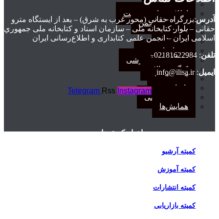
اطلاعیه‌ها
اطلاعیه‌های عضویت
آدرس
:بزرگراه حقانی (محور غرب به شرق) – بعد از ايستگاه مترو
افتخارات انجمن
حقانی – بلوار كتابخانه ملی – سازمان اسناد و كتابخانه ملی جمهوري
انتصاب‌ها
اسلامی ايران – انجمن علمی کتابداری و اطلاع‌رسانی ایران
بیانیه‌ها
رویدادهای مهم
تلفن
: 02181622984
کارگاه‌های آموزشی
کنگره سالانه
ایمیل
: info@ilisa.ir
گفت‌وگوها
یادداشت
Telegram
Rss
Instagram
مجمع عمومی
همایش‌ها
اخبار کمیته‌ها
کمیته آرشیو
کمیته آموزش
کمیته انتشارات
کمیته بازاریابی