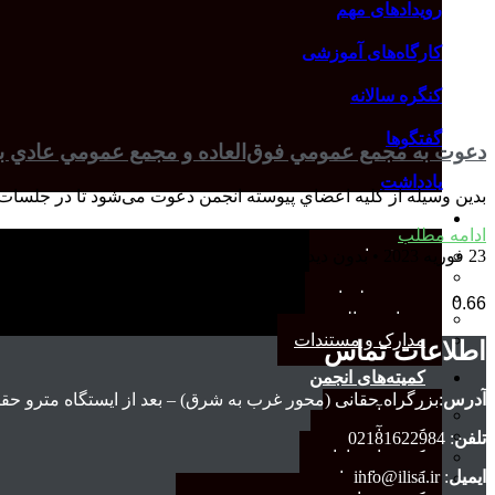
رویدادهای مهم
کارگاه‌های آموزشی
کنگره سالانه
گفتگوها
دعوت به مجمع عمومي فوق‌العاده و مجمع عمومي عادي به ط
یادداشت
بدين وسيله از كليه اعضاي پیوسته انجمن دعوت می‌شود تا در جلسات
درباره انجمن
ادامه مطلب
معرفی انجمن
23 فوریه 2023
بدون دیدگاه
هیئت مدیره
صورت‌جلسات
همیاری مالی
مدارک و مستندات
اطلاعات تماس
کمیته‌های انجمن
آدرس
:بزرگراه حقانی (محور غرب به شرق) – بعد از ايستگاه مترو حقان
کمیته آرشیو
کمیته آموزش
تلفن
: 02181622984
کمیته انتشارات
ایمیل
: info@ilisa.ir
کمیته بازاریابی