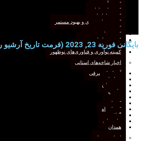
کمیته آموزش
کمیته انتشارات
کمیته بازاریابی
کمیته برنامه‌ریزی و بهبود مستمر
کمیته پژوهش
کمیته علم سنجی
کمیته روابط‌عمومی
بایگانی فوریه 23, 2023 (فرمت تاریخ آرشیو روزانه)
کمیته مطالعات صنفی
کمیته نوآوری و فناوری‌های نوظهور
اخبار شاخه‌های استانی
آذربایجان‌شرقی
خراسان
خوزستان
فارس
قم
کرمان
کرمانشاه
گیلان
مازندران
همدان
اخبار مرتبط