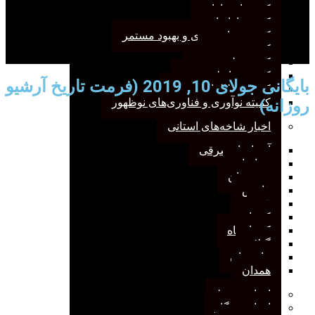
کمیته انتشارات
کمیته بازاریابی
کمیته برنامه‌ریزی و بهبود مستمر
کمیته پژوهش
کمیته علم سنجی
کمیته روابط‌عمومی
بایگانی جولای 10, 2019 (فرمت تاریخ آرشیو
کمیته مطالعات صنفی
روزانه)
کمیته نوآوری و فناوری‌های نوظهور
اخبار شاخه‌های استانی
آذربایجان‌شرقی
خراسان
خوزستان
فارس
قم
کرمان
کرمانشاه
گیلان
مازندران
همدان
اخبار مرتبط
اخبار وب‌گاه