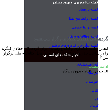
کمیته برنامه‌ریزی و بهبود مستمر
کمیته پژوهش
کمیته روابط بین‌الملل
کمیته روابط عمومی
کمیته مطالعات صنفی
گردهمائی فعالان کنگره برگزار می شود
کمیته نوآوری و فناوری‌های نوظهور
انجمن علمی کتابداری و اطلاع رسانی ایران گردهمائی فعالان کنگره
را در ساعت 16 روز دوشنبه 24 تیرماه در محل کتابخانه ملی برگزار
اخبار شاخه‌های استانی
می کند.
آذربایجان شرقی
ادامه مطلب
10 جولای 2019
بدون دیدگاه
خراسان
خوزستان
فارس
قم
کرمان