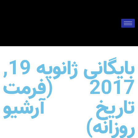
بایگانی ژانویه 19,
2017 (فرمت
تاریخ آرشیو
روزانه)