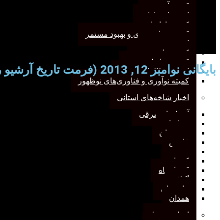
کمیته آموزش
کمیته انتشارات
کمیته بازاریابی
کمیته برنامه‌ریزی و بهبود مستمر
کمیته پژوهش
کمیته علم سنجی
کمیته روابط‌عمومی
بایگانی نوامبر 12, 2013 (فرمت تاریخ آرشیو روزانه)
کمیته مطالعات صنفی
کمیته نوآوری و فناوری‌های نوظهور
اخبار شاخه‌های استانی
آذربایجان‌شرقی
خراسان
خوزستان
فارس
قم
کرمان
کرمانشاه
گیلان
مازندران
همدان
اخبار مرتبط