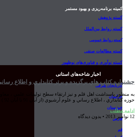
کمیته برنامه‌ریزی و بهبود مستمر
کمیته پژوهش
کمیته روابط بین‌الملل
کمیته روابط عمومی
کمیته مطالعات صنفی
کمیته نوآوری و فناوری‌های نوظهور
اخبار شاخه‌های استانی
جشنواره كتاب هاي برگزيده و برتر كتابداري و اطلاع رسان
آذربایجان شرقی
به منظور پاسداشت اهل قلم و نيز ارتقاء سطح توليدات علمي ، معاو
خراسان
حوزه كتابداري ، اطلاع رساني و علوم آرشيوي (از آبان 91 تا آبان 92 ) به چاپ رسيده اند اقدام به انتخاب كتاب نمونه و برگزيده مي نمايد .
خوزستان
ادامه مطلب
12 نوامبر 2013
بدون دیدگاه
فارس
قم