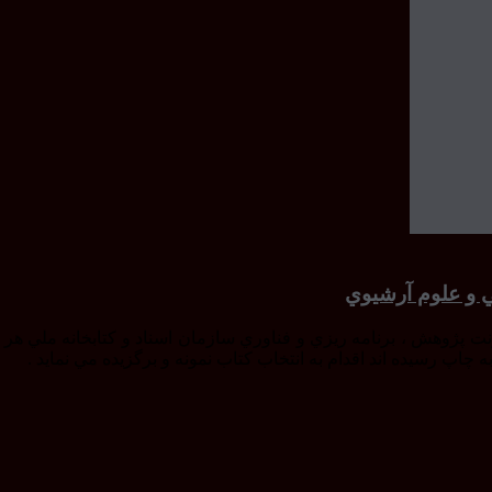
ي و علوم آرشيوي
نت پژوهش ، برنامه ريزي و فناوري سازمان اسناد و كتابخانه ملي هر