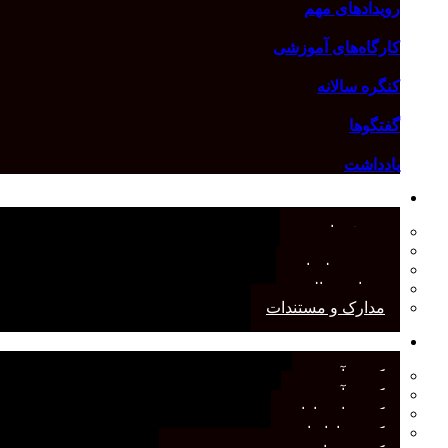
رویدادهای مهم
کارگاه‌های آموزشی
کنگره سالانه
گفتگوها
یادداشت
درباره انجمن
معرفی انجمن
هیئت مدیره
صورت‌جلسات
همیاری مالی
مدارک و مستندات
کمیته‌های انجمن
کمیته آرشیو
کمیته آموزش
کمیته انتشارات
کمیته بازاریابی