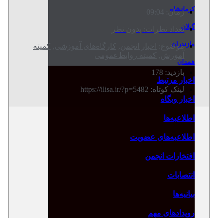
کرمانشاه
زمان:
09:04
گیلان
تعداد نظرات:
بدون نظر
مازندران
موضوع:
اخبار انجمن
,
کارگاه‌های آموزشی
,
کمیته
آموزش
,
کمیته روابط‌عمومی
همدان
بازدید: 178
اخبار مرتبط
لینک کوتاه: https://ilisa.ir/?p=5482
اخبار وبگاه
اطلاعیه‌ها
اطلاعیه‌های عضویت
افتخارات انجمن
انتصابات
بیانیه‌ها
رویدادهای مهم