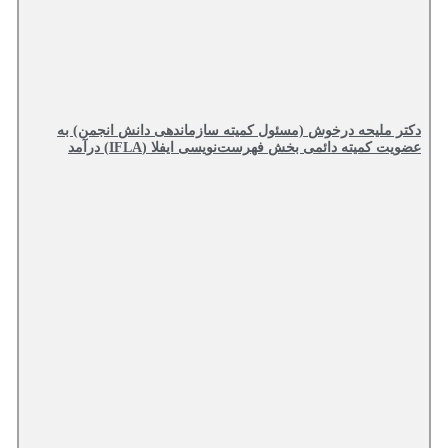
دکتر ملیحه درخوش (مسئول کمیته سازماندهی دانش انجمن) به
عضویت کمیته دائمی بخش فهرست‌نویسی ایفلا (IFLA) درآمد