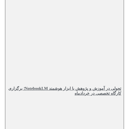
تحولی در آموزش و پژوهش با ابزار هوشمند NotebookLM؛ برگزاری
کارگاه تخصصی در خردادماه