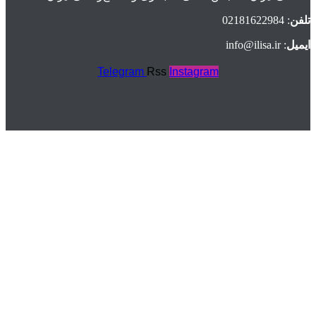
تلفن
: 02181622984
ایمیل
: info@ilisa.ir
Telegram
Rss
Instagram