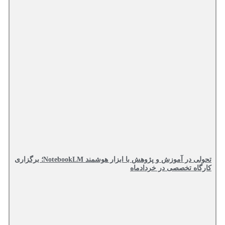
تحولی در آموزش و پژوهش با ابزار هوشمند NotebookLM؛ برگزاری
کارگاه تخصصی در خردادماه