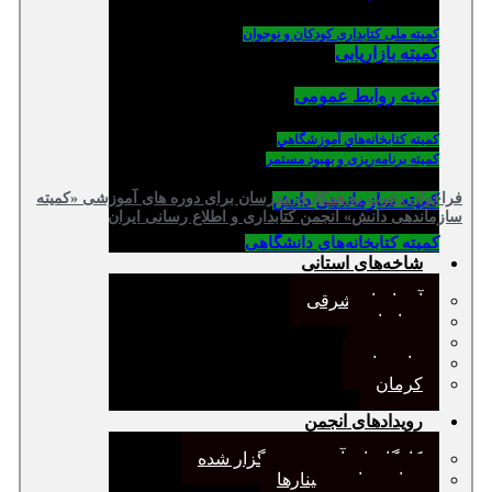
کمیته ملی کتابداری کودکان و نوجوان
کمیته بازاریابی
کمیته روابط عمومی
كميته كتابخانه‌هاي آموزشگاهي
کمیته برنامه‌ریزی و بهبود مستمر
فراخوان دعوت به همکاری مدرسان برای دوره های آموزشی «کمیته
کمیته سازماندهی دانش
سازماندهی دانش» انجمن کتابداری و اطلاع رسانی ایران
کمیته کتابخانه‌های دانشگاهی
شاخه‌های استانی
آذربایجان شرقی
خراسان
جنوب
مازندران
کرمان
رویدادهای انجمن
کارگاههای آموزشی برگزار شده
همایش‌ها و سمینارها