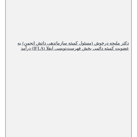
دکتر ملیحه درخوش (مسئول کمیته سازماندهی دانش انجمن) به
عضویت کمیته دائمی بخش فهرست‌نویسی ایفلا (IFLA) درآمد