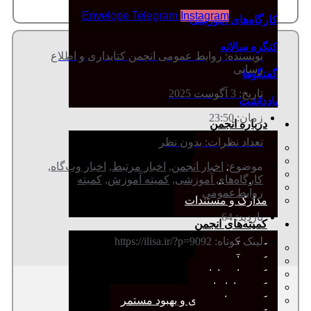
Envelope
Telegram
Instagram
کارگاه‌های آموزشی
کنگره سالانه
نویسنده:
روابط عمومی انجمن کتابداری و اطلاع
رسانی
گفتگوها
تاریخ:
3 آگوست 2025
یادداشت
زمان:
23:50
درباره انجمن
تعداد نظرات:
بدون نظر
معرفی انجمن
هیئت مدیره
موضوع:
اخبار انجمن
,
اخبار مرتبط
,
اخبار وب‌گاه
,
صورت‌جلسات
کارگاه‌های آموزشی
,
کمیته آموزش
,
کمیته
همیاری مالی
روابط‌عمومی
مدارک و مستندات
بازدید: 64
کمیته‌های انجمن
لینک کوتاه: https://ilisa.ir/?p=9092
کمیته آرشیو
کمیته آموزش
کمیته انتشارات
کمیته بازاریابی
کمیته برنامه‌ریزی و بهبود مستمر