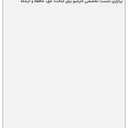
برگزاری نشست تخصصی «آرشیو برای عدالت: حق، حافظه و آینده»