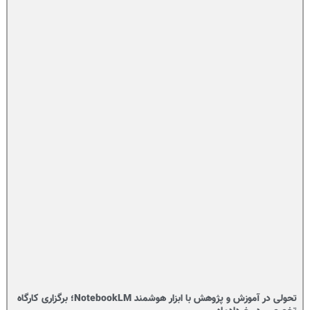
تحولی در آموزش و پژوهش با ابزار هوشمند NotebookLM؛ برگزاری کارگاه