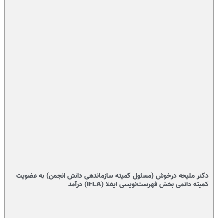
دکتر ملیحه درخوش (مسئول کمیته سازماندهی دانش انجمن) به عضویت
کمیته دائمی بخش فهرست‌نویسی ایفلا (IFLA) درآمد