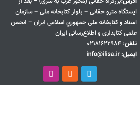
آدرس
:بزرگراه حقانی (محور غرب به شرق) – بعد از
ايستگاه مترو حقانی – بلوار كتابخانه ملی – سازمان
اسناد و كتابخانه ملی جمهوري اسلامی ايران – انجمن
علمی کتابداری و اطلاع‌رسانی ایران
تلفن
: 02181622984
ایمیل
: info@ilisa.ir