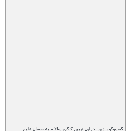
گفت‌وگو با دبیر اجرایی نهمین کنگره سالانه متخصصان علوم