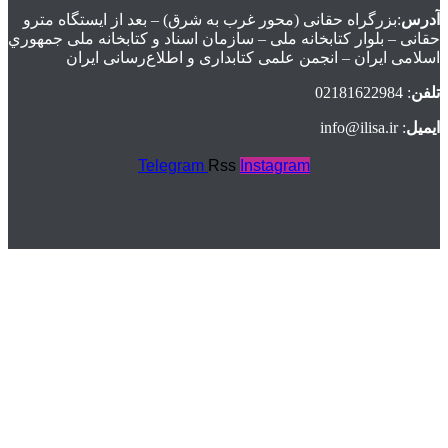
آدرس
:بزرگراه حقانی (محور غرب به شرق) – بعد از ايستگاه مترو
حقانی – بلوار كتابخانه ملی – سازمان اسناد و كتابخانه ملی جمهوري
اسلامی ايران – انجمن علمی کتابداری و اطلاع‌رسانی ایران
تلفن
: 02181622984
ایمیل
: info@ilisa.ir
Telegram
Rss
Instagram