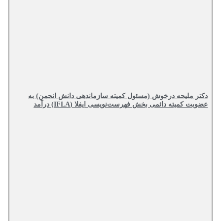
دکتر ملیحه درخوش (مسئول کمیته سازماندهی دانش انجمن) به
عضویت کمیته دائمی بخش فهرست‌نویسی ایفلا (IFLA) درآمد