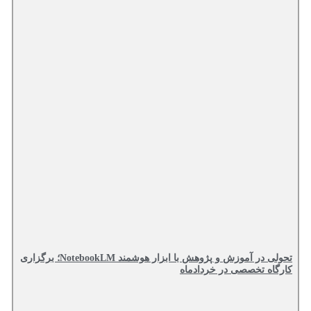
تحولی در آموزش و پژوهش با ابزار هوشمند NotebookLM؛ برگزاری
کارگاه تخصصی در خردادماه