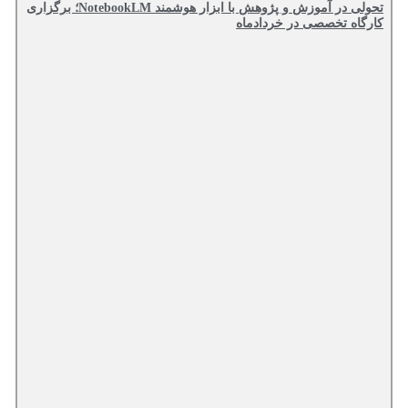
تحولی در آموزش و پژوهش با ابزار هوشمند NotebookLM؛ برگزاری
کارگاه تخصصی در خردادماه