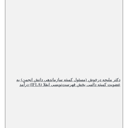
دکتر ملیحه درخوش (مسئول کمیته سازماندهی دانش انجمن) به
عضویت کمیته دائمی بخش فهرست‌نویسی ایفلا (IFLA) درآمد