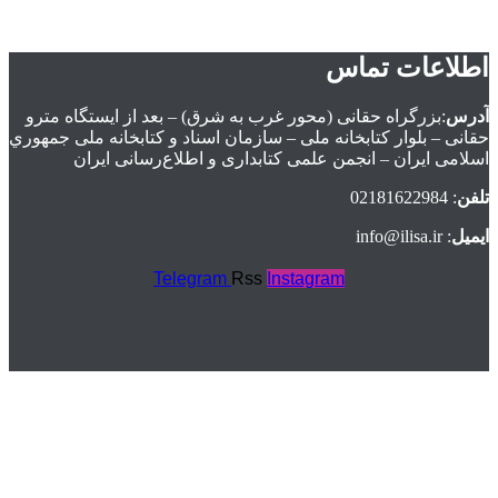
اطلاعات تماس
آدرس
:بزرگراه حقانی (محور غرب به شرق) – بعد از ايستگاه مترو
حقانی – بلوار كتابخانه ملی – سازمان اسناد و كتابخانه ملی جمهوري
اسلامی ايران – انجمن علمی کتابداری و اطلاع‌رسانی ایران
تلفن
: 02181622984
ایمیل
: info@ilisa.ir
Telegram
Rss
Instagram