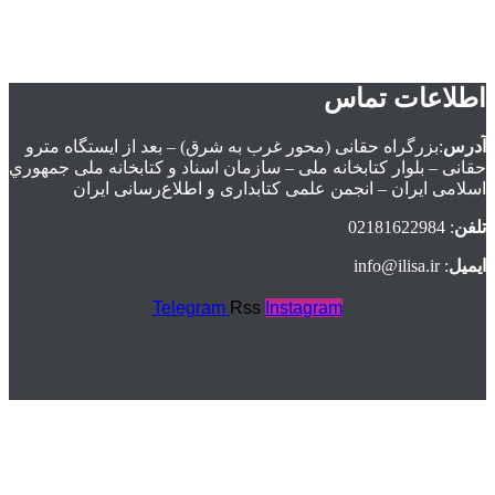
اطلاعات تماس
آدرس
:بزرگراه حقانی (محور غرب به شرق) – بعد از ايستگاه مترو
حقانی – بلوار كتابخانه ملی – سازمان اسناد و كتابخانه ملی جمهوري
اسلامی ايران – انجمن علمی کتابداری و اطلاع‌رسانی ایران
تلفن
: 02181622984
ایمیل
: info@ilisa.ir
Telegram
Rss
Instagram