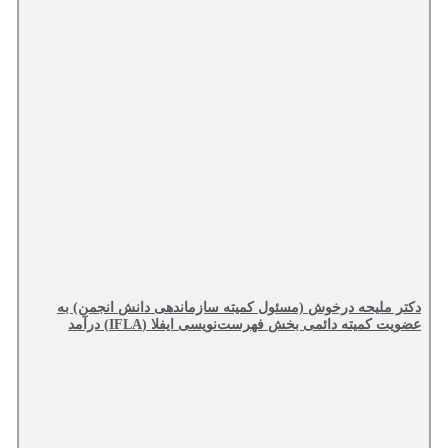
دکتر ملیحه درخوش (مسئول کمیته سازماندهی دانش انجمن) به
عضویت کمیته دائمی بخش فهرست‌نویسی ایفلا (IFLA) درآمد