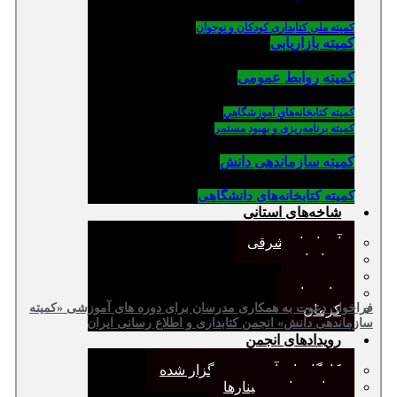
کمیته ملی کتابداری کودکان و نوجوان
کمیته بازاریابی
کمیته روابط عمومی
كميته كتابخانه‌هاي آموزشگاهي
کمیته برنامه‌ریزی و بهبود مستمر
کمیته سازماندهی دانش
کمیته کتابخانه‌های دانشگاهی
شاخه‌های استانی
آذربایجان شرقی
خراسان
جنوب
مازندران
فراخوان دعوت به همکاری مدرسان برای دوره های آموزشی «کمیته
کرمان
سازماندهی دانش» انجمن کتابداری و اطلاع رسانی ایران
رویدادهای انجمن
کارگاههای آموزشی برگزار شده
همایش‌ها و سمینارها