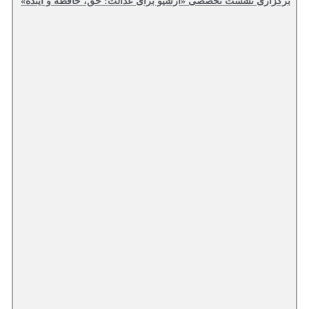
برگزاری نشست تخصصی «آرشیو برای عدالت: حق، حافظه و آینده»