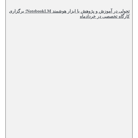
تحولی در آموزش و پژوهش با ابزار هوشمند NotebookLM؛ برگزاری
کارگاه تخصصی در خردادماه